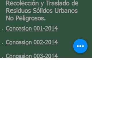
Recolección y Traslado de
Residuos Sólidos Urbanos
No Peligrosos.
Concesion 001-2014
Concesion 002-2014
Concesion 003-2014
Sistema Integral del Aseo Público de
León,Guanajuato.
Río Santiago #200 Col. La Luz CP.37458
León
,Gto.