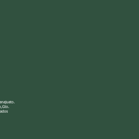
anajuato.
n
,Gto.
vados