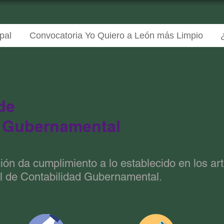
pal
Convocatoria Yo Quiero a León más Limpio
de
d Gubernamental
ón da cumplimiento a lo establecido en los art
al de Contabilidad Gubernamental.