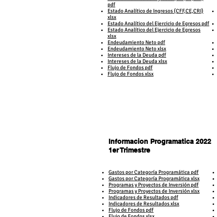
pdf
​Estado Analítico de Ingresos (CFF,CE,CRI)
xlsx
Estado Analítico del Ejercicio de Egresos pdf
Estado Analítico del Ejercicio de Egresos
xlsx
Endeudamiento Neto pdf
Endeudamiento Neto xlsx
Intereses de la Deuda pdf
Intereses de la Deuda xlsx
Flujo de Fondos pdf
Flujo de Fondos xlsx
Informacion Programatica 2022
1er Trimestre
1er Trimestre
Gastos por Categoría Programática pdf​
Gastos por Categoría Programática xlsx
Programas y Proyectos de Inversión pdf
Programas y Proyectos de Inversión xlsx
Indicadores de Resultados pdf
Indicadores de Resultados xlsx
Flujo de Fondos pdf
Flujo de Fondos xlsx