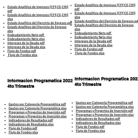
​Estado Analítico de Ingresos (CFF,CE,CRI)
​Estado Analítico de Ingresos (CFF,CE,CRI)
pdf
pdf
Estado Analítico de Ingresos (CFF,CE,CRI)
Estado Analítico de Ingresos (CFF,CE,CRI)
xlsx
xlsx
Estado Analítico del Ejercicio de Egresos pd
Estado Analítico del Ejercicio de Egresos pdf
Estado Analítico del Ejercicio de Egresos
Estado Analítico del Ejercicio de Egresos
xlsx
xlsx
Endeudamiento Neto pdf
Endeudamiento Neto pdf
Endeudamiento Neto xlsx
Endeudamiento Neto xlsx
Intereses de la Deuda
pdf
Intereses de la Deuda
pdf
Intereses de la Deuda xlsx
Intereses de la Deuda xlsx
Flujo de Fondos pdf
Flujo de Fondos pdf
Flujo de Fondos xlsx
Flujo de Fondos xlsx
Informacion Programatica 202
Informacion Programatica 2022
4to Trimestre
4to Trimestre
Gastos por Categoría Programática pdf​
Gastos por Categoría Programática pdf​
Gastos por Categoría Programática​ xlsx
Gastos por Categoría Programática​ xlsx
Programas y Proyectos de Inversión pdf
Programas y Proyectos de Inversión pdf
Programas y Proyectos de Inversión xlsx
Programas y Proyectos de Inversión xlsx
Indicadores de Resultados pdf
Indicadores de Resultados pdf
Indicadores de Resultados xlsx
Indicadores de Resultados xlsx
Flujo de Fondos pdf
Flujo de Fondos pdf
Flujo de Fondos xlsx
Flujo de Fondos xlsx