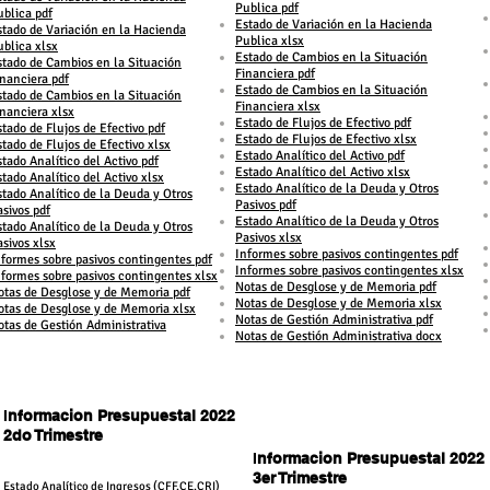
Publica pdf
ublica pdf
Estado de Variación en la Hacienda
stado de Variación en la Hacienda
Publica xlsx
ublica xlsx
Estado de Cambios en la Situación
stado de Cambios en la Situación
Financiera pdf
inanciera pdf
Estado de Cambios en la Situación
stado de Cambios en la Situación
Financiera xlsx
inanciera xlsx
Estado de Flujos de Efectivo pdf
stado de Flujos de Efectivo pdf
Estado de Flujos de Efectivo xlsx
stado de Flujos de Efectivo xlsx
Estado Analítico del Activo pdf
tado Analítico del Activo pdf
Estado Analítico del Activo xlsx
tado Analítico del Activo xlsx
Estado Analítico de la Deuda y Otros
stado Analítico de la Deuda y Otros
Pasivos pdf
asivos pdf
Estado Analítico de la Deuda y Otros
stado Analítico de la Deuda y Otros
Pasivos xlsx
asivos xlsx
Informes sobre pasivos contingentes pdf
nformes sobre pasivos contingentes pdf
Informes sobre pasivos contingentes xlsx
nformes sobre pasivos contingentes xlsx
Notas de Desglose y de Memoria pdf
otas de Desglose y de Memoria pdf
Notas de Desglose y de Memoria xlsx
otas de Desglose y de Memoria xlsx
Notas de Gestión Administrativa pdf
otas de Gestión Administrativa
Notas de Gestión Administrativa docx
I
nformacion Presupuestal 2022
2do Trimestre
I
nformacion Presupuestal 2022
3er Trimestre
​Estado Analítico de Ingresos (CFF,CE,CRI)