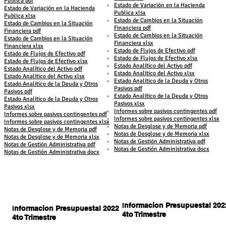
Publica pdf
Estado de Variación en la Hacienda
Estado de Variación en la Hacienda
Publica xlsx
Publica xlsx
Estado de Cambios en la Situación
Estado de Cambios en la Situación
Financiera pdf
Financiera pdf
Estado de Cambios en la Situación
Estado de Cambios en la Situación
Financiera xlsx
Financiera xlsx
Estado de Flujos de Efectivo pdf
Estado de Flujos de Efectivo pdf
Estado de Flujos de Efectivo xlsx
Estado de Flujos de Efectivo xlsx
Estado Analítico del Activo pdf
Estado Analítico del Activo pdf
Estado Analítico del Activo xlsx
Estado Analítico del Activo xlsx
Estado Analítico de la Deuda y Otros
Estado Analítico de la Deuda y Otros
Pasivos pdf
Pasivos pdf
Estado Analítico de la Deuda y Otros
Estado Analítico de la Deuda y Otros
Pasivos xlsx
Pasivos xlsx
Informes sobre pasivos contingentes pdf
Informes sobre pasivos contingentes pdf
Informes sobre pasivos contingentes xlsx
Informes sobre pasivos contingentes xlsx
Notas de Desglose y de Memoria pdf
Notas de Desglose y de Memoria pdf
Notas de Desglose y de Memoria xlsx
Notas de Desglose y de Memoria xlsx
Notas de Gestión Administrativa pdf
Notas de Gestión Administrativa pdf
Notas de Gestión Administrativa docx
Notas de Gestión Administrativa docx
I
nformacion Presupuestal 202
I
nformacion Presupuestal 2022
4to Trimestre
4to Trimestre