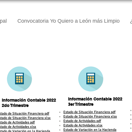
pal
Convocatoria Yo Quiero a León más Limpio
Información Contable 2022
Información Contable 2022
3er Trimestre
2do Trimestre
​Estado de Situación Financiera pdf
Estado de Situación Financiera pdf
Estado de Situación Financiera xlsx
stado de Situación Financiera xlsx
Estado de Actividades pdf
stado de Actividades pdf
Estado de Actividades xlsx
stado de Actividades xlsx
Estado de Variación en la Hacienda
stado de Variación en la Hacienda