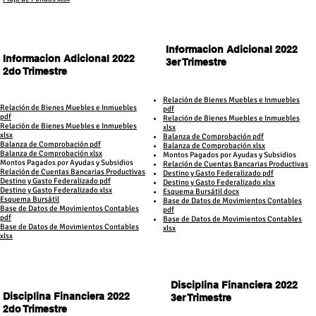
Informacion Adicional 2022
Informacion Adicional 2022
3er Trimestre
2do Trimestre
Relación de Bienes Muebles e Inmuebles
Relación de Bienes Muebles e Inmuebles
pdf
pdf
Relación de Bienes Muebles e Inmuebles
Relación de Bienes Muebles e Inmuebles
xlsx
xlsx
Balanza de Comprobación pdf
Balanza de Comprobación pdf
Balanza de Comprobación xlsx
Balanza de Comprobación xlsx
Montos Pagados por Ayudas y Subsidios
Montos Pagados por Ayudas y Subsidios
Relación de Cuentas Bancarias Productivas
Relación de Cuentas Bancarias Productivas
Destino y Gasto Federalizado pdf
Destino y Gasto Federalizado pdf
Destino y Gasto Federalizado xlsx
Destino y Gasto Federalizado xlsx
Esquema Bursátil docx
Esquema Bursátil
Base de Datos de Movimientos Contables
Base de Datos de Movimientos Contables
pdf
pdf
Base de Datos de Movimientos Contables
Base de Datos de Movimientos Contables
xlsx
xlsx
Disciplina Financiera 2022
Disciplina Financiera 2022
3er Trimestre
2do Trimestre