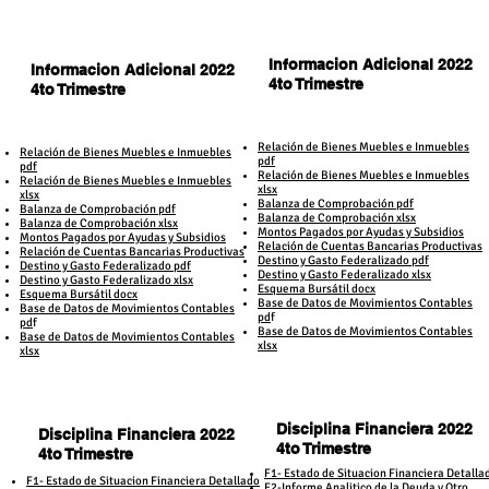
Informacion Adicional 2022
Informacion Adicional 2022
4to Trimestre
4to Trimestre
Relación de Bienes Muebles e Inmuebles
Relación de Bienes Muebles e Inmuebles
pdf
pdf
Relación de Bienes Muebles e Inmuebles
Relación de Bienes Muebles e Inmuebles
xlsx
xlsx
Balanza de Comprobación pdf
Balanza de Comprobación pdf
Balanza de Comprobación xlsx
Balanza de Comprobación xlsx
Montos Pagados por Ayud
as y Subsidios
Montos Pagados por Ayud
as y Subsidios
Relación de Cuentas Bancarias Productivas
Relación de Cuentas Bancarias Productivas
Destino y Gasto Federalizado pdf
Destino y Gasto Federalizado pdf
Destino y Gasto Federalizado xlsx
Destino y Gasto Federalizado xlsx
Esquema Bursátil docx
Esquema Bursátil docx
Base de Datos de Movimientos Contables
Base de Datos de Movimientos Contables
pd
f
pd
f
Base de Datos de Movimientos Contables
Base de Datos de Movimientos Contables
xlsx
xlsx
Disciplina Financiera 2022
Disciplina Financiera 2022
4to Trimestre
4to Trimestre
F1- Estado de Situacion Financiera Detalla
F1- Estado de Situacion Financiera Detallado
F2-Informe Analitico de la Deuda y Otro