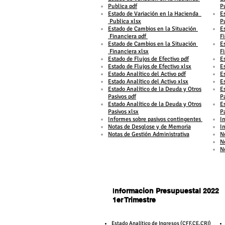
Publica pdf
P
Estado de Variación en la Hacienda
E
Publica xlsx
P
Estado de Cambios en la Situación
E
Financiera pdf
F
Estado de Cambios en la Situación
E
Financiera xlsx
F
Estado de Flujos de Efectivo pdf
E
Estado de Flujos de Efectivo xlsx
E
Estado Analítico del Activo pdf
Es
Estado Analí
tico del Activo xlsx
Es
Estado Analítico de la Deuda y Otros
E
Pasivos pdf
P
Estado Analítico de la Deuda y Otros
E
Pasivos xlsx
P
Informes sobre pasivos contingentes
I
Notas de Desglose y de Memoria
I
Notas de Gestión Administrativa
N
N
N
I
nformacion Presupuestal 2022
1er Trimestre
1er Trimestre
​Estado Analítico de Ingresos (CFF,CE,CRI)