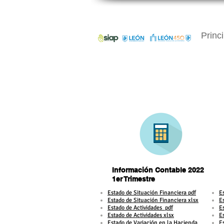
Princi
Información Contable 2022
1er Trimestre
1er Trimestre
​Estado de Situación Financiera pdf
​
Estado de Situación Financiera xlsx
E
Estado de Actividades pdf
E
Estado de Actividades xlsx
E
Estado de Variación en la Hacienda
E