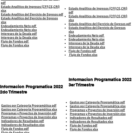
pdf
Estado Analítico de Ingresos (CFF,CE,CRI)
​Estado Analítico de Ingresos (CFF,CE,CRI)
xlsx
pdf
Estado Analítico del Ejercicio de Egresos pdf
Estado Analítico de Ingresos (CFF,CE,CRI)
Estado Analítico del Ejercicio de Egresos
xlsx
xlsx
Estado Analítico del Ejercicio de Egresos pdf
Endeudamiento Neto pdf
Estado Analítico del Ejercicio de Egresos
Endeudamiento Neto xlsx
xlsx
Intereses de la Deuda pdf
Endeudamiento Neto pdf
Intereses de la Deuda xlsx
Endeudamiento Neto xlsx
Flujo de Fondos pdf
Intereses de la Deuda pdf
Flujo de Fondos xlsx
Intereses de la Deuda xlsx
Flujo de Fondos pdf
Flujo de Fondos xlsx
Informacion Programatica 2022
3er Trimestre
Informacion Programatica 2022
2do Trimestre
Gastos por Categoría Programática pdf​
Gastos por Categoría Programática pdf​
Gastos por Categoría Programática​ xlsx
Gastos por Categoría Programática​ xlsx
Programas y Proyectos de Inversión pdf
Programas y Proyectos de Inversión pdf
Programas y Proyectos de Inversión xlsx
Programas y Proyectos de Inversión xlsx
Indicadores de Resultados pdf
Indicadores de Resultados pdf
Indicadores de Resultados xlsx
Indicadores de Resultados xlsx
Flujo de Fondos pdf
Flujo de Fondos pdf
Flujo de Fondos xlsx
Flujo de Fondos xlsx